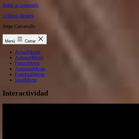
Saltar al contenido
:-) Ideas Ideales
Jorge Carcavallo
Menú
Cerrar
ActualMente
AnteriorMente
FuturaMente
AmorosaMente
FraternalMente
IdealMente
Interactividad