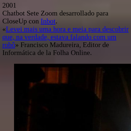
2001
Chatbot Sete Zoom desarrollado para
CloseUp con
Inbot
.
«
Levei mais uma hora e meia para descobrir
que, na verdade, estava falando com um
robô
» Francisco Madureira, Editor de
Informática de la Folha Online.