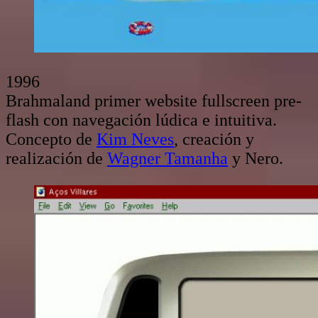
1996
Brahmaland primer website fullscreen pre-
flash con navegación lúdica e intuitiva.
Concepto de
Kim Neves
, creación y
realización de
Wagner Tamanha
y Nero.