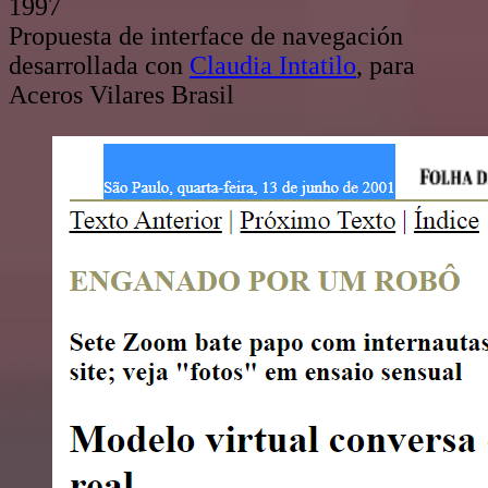
1997
Propuesta de interface de navegación
desarrollada con
Claudia Intatilo
, para
Aceros Vilares Brasil